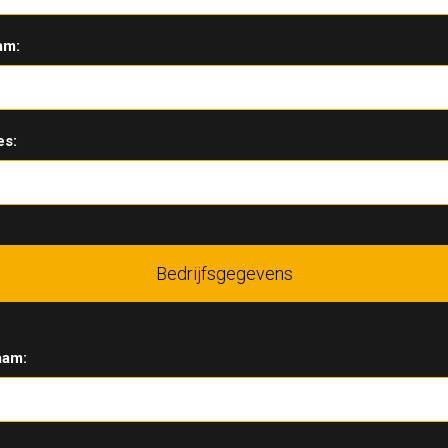
am:
es:
Bedrijfsgegevens
aam: