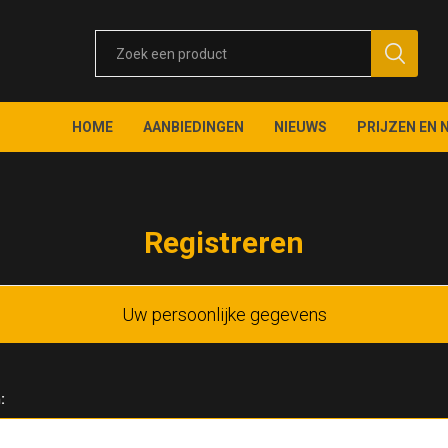
HOME
AANBIEDINGEN
NIEUWS
PRIJZEN EN 
Registreren
Uw persoonlijke gegevens
: