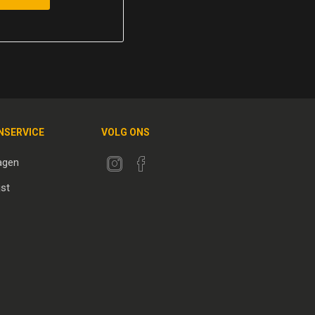
NSERVICE
VOLG ONS
agen
jst