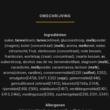
OMSCHRIJVING
Ingrediënten
suiker,
tarwe
bloem,
tarwe
zetmeel, glucosestroop,
melk
poeder
(magere), boter (concentraat) (
melk
), aroma,
melk
eiwit, water,
citroenschil, Fruit, vlierbessen (concentraat), rode bessen,
frambozen, wortelsap (zwart, concentraat), zwarte bessen,
ei
,
suikerstroop, alcohol, eau de vie, kersendestillaat, slagroom (
melk
),
cacaoboter,
melk
poeder, cacaomassa, lactose (
melk
),
aroma(citroen, vanilline), conserveermiddel(E220 (
sulfiet
), E202),
emulgator(E472b, E477, E322 (
soja
)), geleermiddel(E440),
gemodificeerd zetmeel(E1412), kleurstof(E160a, E104),
rijsmiddel(E450, E500), stabilisator(E407), verdikkingsmiddel(E401,
E415, E466), voedingszuur(E330), zuurteregelaar(E330, E331, E341)
Allergenen