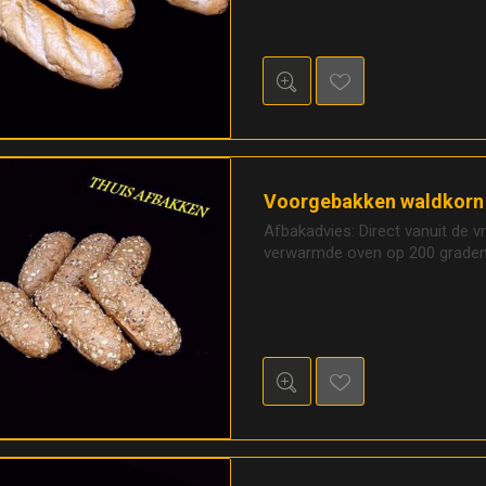
Voorgebakken waldkorn 
Afbakadvies: Direct vanuit de v
verwarmde oven op 200 graden,