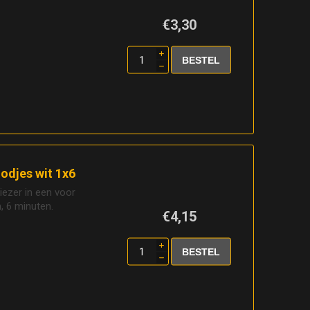
€3,30
i
h
odjes wit 1x6
riezer in een voor
 6 minuten.
€4,15
i
h