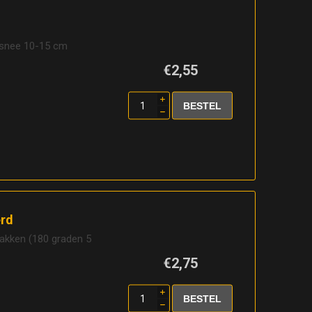
orsnee 10-15 cm
€2,55
i
h
erd
bakken (180 graden 5
€2,75
i
h