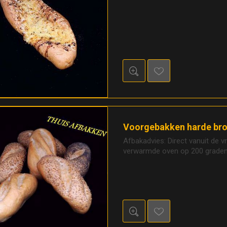
Voorgebakken harde bro
Afbakadvies: Direct vanuit de v
verwarmde oven op 200 graden,