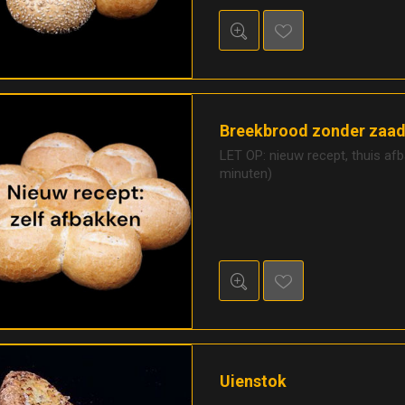
Breekbrood zonder zaa
LET OP: nieuw recept, thuis af
minuten)
Uienstok