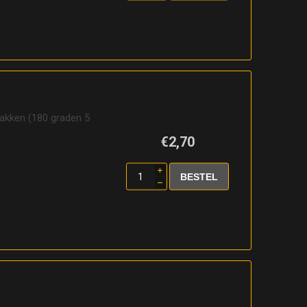
d
bakken (180 graden 5
€2,70
i
h