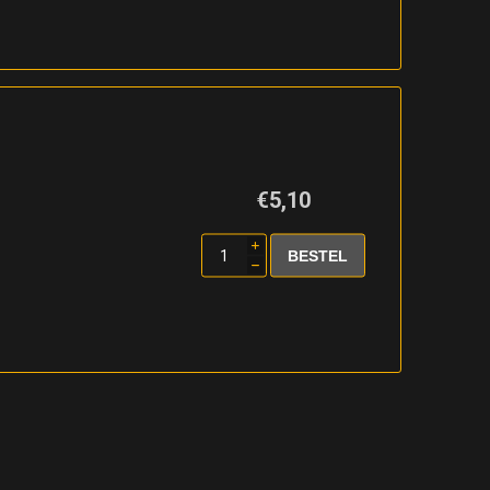
€5,10
i
h