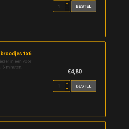
i
h
broodjes 1x6
riezer in een voor
 6 minuten.
€4,80
i
h