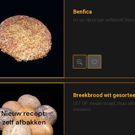
Benfica
let op: deze zijn verkleind! Do
Breekbrood wit gesorte
LET OP: nieuw recept, thuis af
minuten)