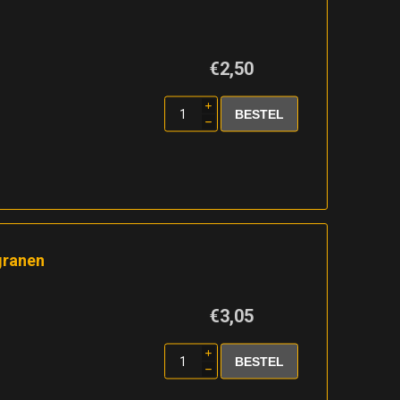
€2,50
i
h
granen
€3,05
i
h