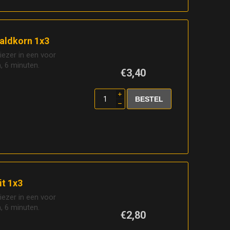
aldkorn 1x3
riezer in een voor
 6 minuten.
€3,40
i
h
t 1x3
riezer in een voor
 6 minuten.
€2,80