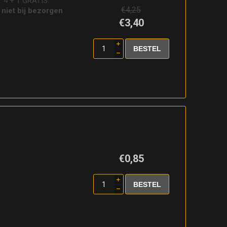
: 4 + 1 GRATIS.
€4,25
 niet bij bezorgen
€3,40
i
h
€0,85
i
h