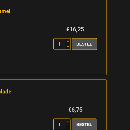
mmel
€16,25
i
h
olade
€6,75
i
h