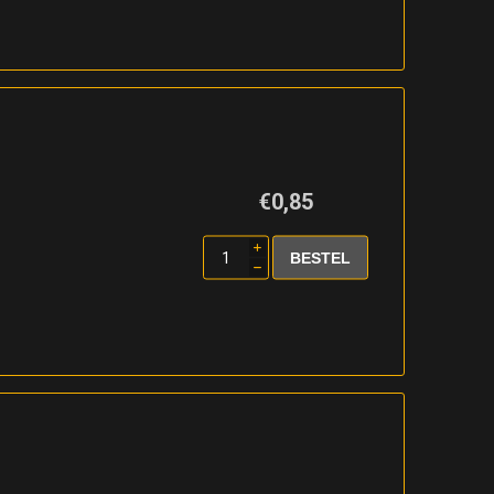
€0,85
i
h