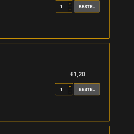
i
h
€1,20
i
h