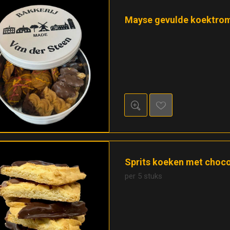
Mayse gevulde koektro
Sprits koeken met choc
per 5 stuks