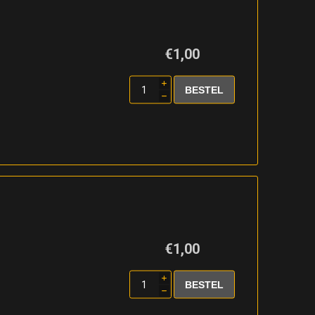
€1,00
i
h
€1,00
i
h