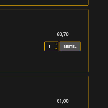
€0,70
i
h
€1,00