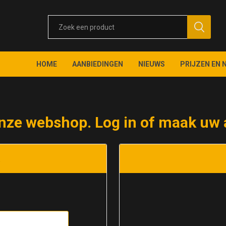
HOME
AANBIEDINGEN
NIEUWS
PRIJZEN EN 
nze webshop. Log in of maak uw 
t