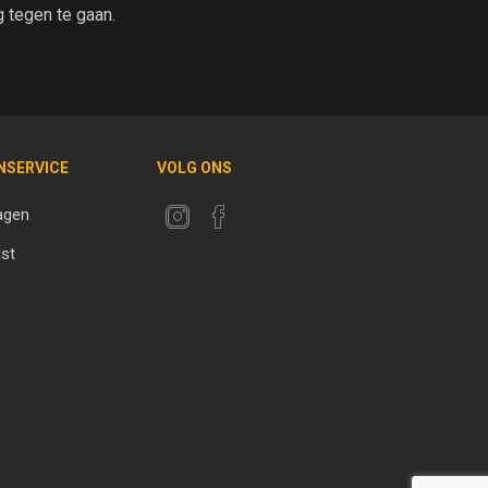
tegen te gaan.
NSERVICE
VOLG ONS
agen
jst