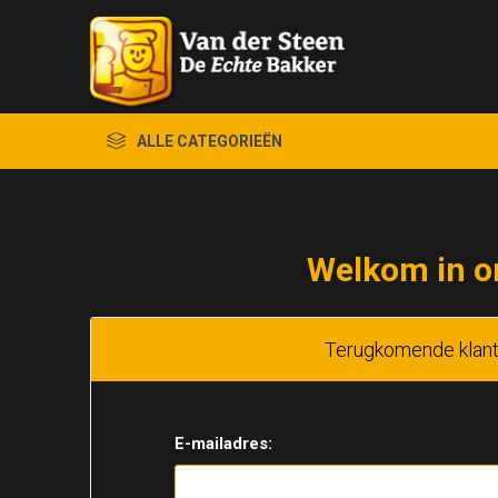
ALLE CATEGORIEËN
Welkom in o
Terugkomende klan
E-mailadres: