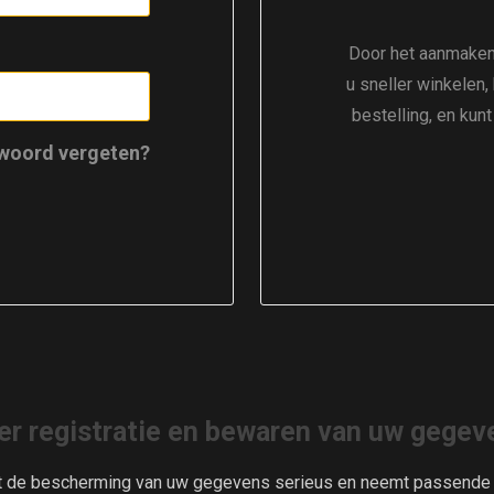
Door het aanmaken
u sneller winkelen,
bestelling, en kun
woord vergeten?
er registratie en bewaren van uw gegev
t de bescherming van uw gegevens serieus en neemt passende m