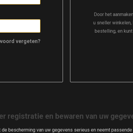
Door het aanmaken
u sneller winkelen,
bestelling, en kun
woord vergeten?
er registratie en bewaren van uw gegev
t de bescherming van uw gegevens serieus en neemt passende m