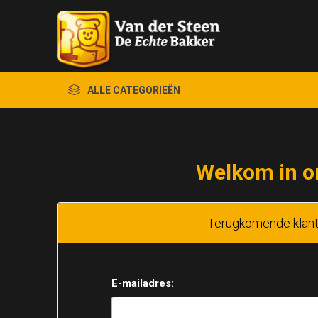
ALLE CATEGORIEËN
Welkom in o
Terugkomende klan
E-mailadres: