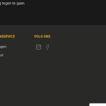
tegen te gaan.
NSERVICE
VOLG ONS
agen
jst