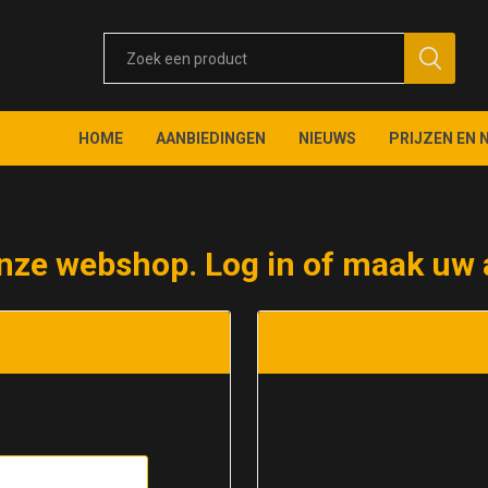
HOME
AANBIEDINGEN
NIEUWS
PRIJZEN EN 
nze webshop. Log in of maak uw 
t